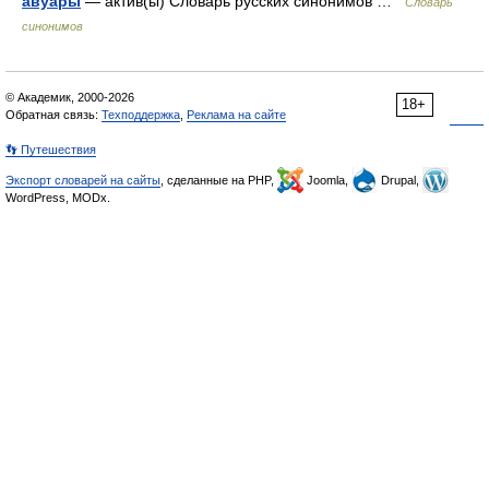
авуары
— актив(ы) Словарь русских синонимов …
Словарь
синонимов
© Академик, 2000-2026
18+
Обратная связь:
Техподдержка
,
Реклама на сайте
👣 Путешествия
Экспорт словарей на сайты
, сделанные на PHP,
Joomla,
Drupal,
WordPress, MODx.