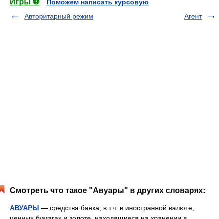
Игры ⚽
Поможем написать курсовую
Авторитарный режим
Агент
Смотреть что такое "Авуары" в других словарях:
АВУАРЫ
— средства банка, в т.ч. в иностранной валюте,
ценных бумагах и золоте, находящиеся на хранении в